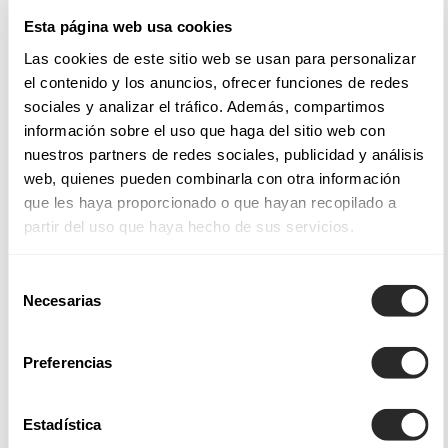
Esta página web usa cookies
Tecidos e estilos nos nossos vestidos para noivas
Las cookies de este sitio web se usan para personalizar
el contenido y los anuncios, ofrecer funciones de redes
Os vestidos de noiva Aire Barcelona incorporam
sociales y analizar el tráfico. Además, compartimos
acabamentos e aplicações de destaque e estilos dignos de
información sobre el uso que haga del sitio web con
admiração; quer se trate de
vestidos de noiva sereia
, que
nuestros partners de redes sociales, publicidad y análisis
abraçam o busto e as ancas, envolvendo o corpo
web, quienes pueden combinarla con otra información
suavemente e com a quantidade certa de ousadia.
que les haya proporcionado o que hayan recopilado a
partir del uso que haya hecho de sus servicios.
Entre as nossas coleções de vestidos de noiva Aire Atelier,
Aire Barcelona, Aire Boho, Aire Royale e Aire Diamond, não
Selección
só encontrará uma grande variedade de designs — desde
Necesarias
de
vestidos de noiva princesa
, ideais para noivas que sonham
consentimiento
com um visual digno de conto de fadas, até
vestidos de
Preferencias
noiva de corte em A
, que oferecem uma elegância
intemporal e favorecem todos os tipos de corpo. Também
Estadística
disponibilizamos tecidos leves cuidadosamente escolhidos