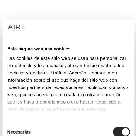
/
VESTIDOS DE FESTA
/
ACESSÓRIO DE FESTA
/
9QT24TOC00
9QT24TOC00
Esta página web usa cookies
Toucado de festa. Flor de adorno.
Las cookies de este sitio web se usan para personalizar
el contenido y los anuncios, ofrecer funciones de redes
sociales y analizar el tráfico. Además, compartimos
información sobre el uso que haga del sitio web con
SOLICITE UMA MARCAÇÃO
nuestros partners de redes sociales, publicidad y análisis
web, quienes pueden combinarla con otra información
que les haya proporcionado o que hayan recopilado a
partir del uso que haya hecho de sus servicios.
Selección
Necesarias
de