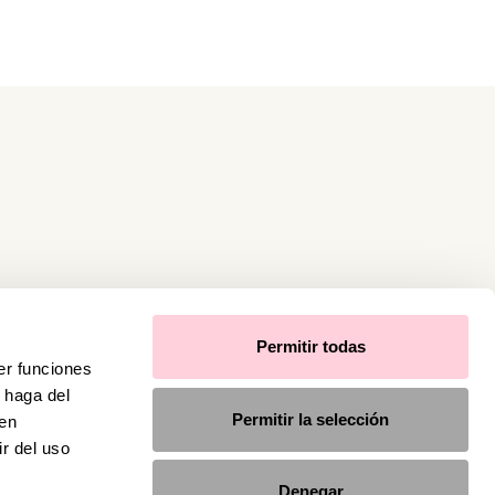
Permitir todas
er funciones
 haga del
Permitir la selección
den
r del uso
Denegar