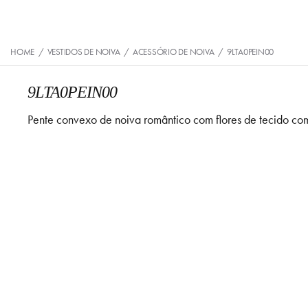
HOME
/
VESTIDOS DE NOIVA
/
ACESSÓRIO DE NOIVA
/
9LTA0PEIN00
9LTA0PEIN00
Pente convexo de noiva romântico com flores de tecido com