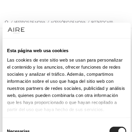
/
VESTIDOS DE NOIVA
/
ACESSÓRIO DE NOIVA
/
9LT76TOCA00
9LT76TOCA00
Esta página web usa cookies
Coroa de noiva e estilo moderno. Elaborado com rede e
flores de tecido. Outfit MB Accessories de tendência.
Las cookies de este sitio web se usan para personalizar
el contenido y los anuncios, ofrecer funciones de redes
sociales y analizar el tráfico. Además, compartimos
información sobre el uso que haga del sitio web con
nuestros partners de redes sociales, publicidad y análisis
SOLICITE UMA MARCAÇÃO
web, quienes pueden combinarla con otra información
que les haya proporcionado o que hayan recopilado a
partir del uso que haya hecho de sus servicios.
Selección
Necesarias