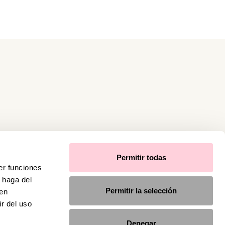
Permitir todas
er funciones
 haga del
Permitir la selección
den
r del uso
Denegar