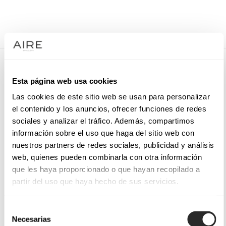
/
VESTIDOS DE NOIVA
/
ACESSÓRIO DE NOIVA
/
1LT46HORQ00
1LT46HORQ00
Esta página web usa cookies
Grampo de noiva com detalhes florais.
Las cookies de este sitio web se usan para personalizar
el contenido y los anuncios, ofrecer funciones de redes
sociales y analizar el tráfico. Además, compartimos
información sobre el uso que haga del sitio web con
SOLICITE UMA MARCAÇÃO
nuestros partners de redes sociales, publicidad y análisis
web, quienes pueden combinarla con otra información
que les haya proporcionado o que hayan recopilado a
partir del uso que haya hecho de sus servicios.
Selección
Necesarias
de