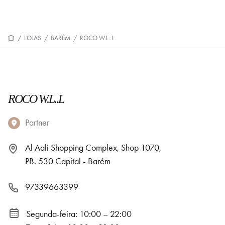
/
LOJAS
/
BARÉM
/
ROCO W.L..L
ROCO W.L..L
Partner
Al Aali Shopping Complex, Shop 1070,
PB. 530 Capital - Barém
97339663399
Segunda-feira: 10:00 – 22:00