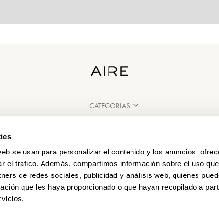
CATEGORIAS
PRECISA DE AJUDA?
ies
PONTOS DE VENDA
web se usan para personalizar el contenido y los anuncios, ofrec
ar el tráfico. Además, compartimos información sobre el uso que
tners de redes sociales, publicidad y análisis web, quienes pue
ación que les haya proporcionado o que hayan recopilado a parti
vicios.