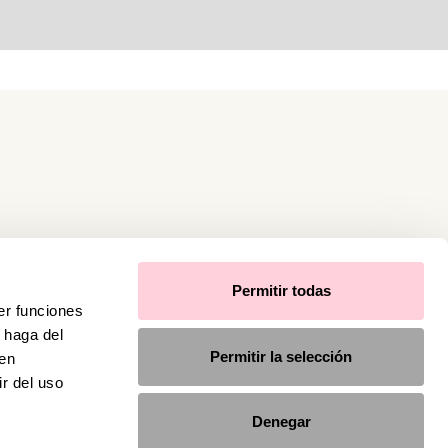
Permitir todas
er funciones
 haga del
Permitir la selección
den
r del uso
Denegar