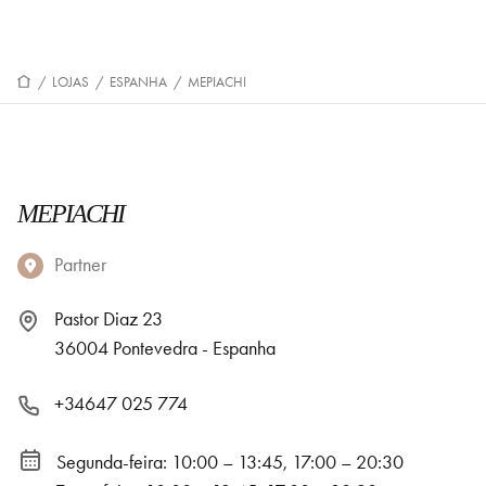
/
LOJAS
/
ESPANHA
/
MEPIACHI
MEPIACHI
Partner
Pastor Diaz 23
36004 Pontevedra - Espanha
+34647 025 774
Segunda-feira: 10:00 – 13:45, 17:00 – 20:30