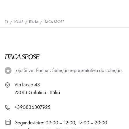
/
LOJAS
/
ITÁLIA
/
ITACA SPOSE
ITACA SPOSE
Loja Silver Partner: Seleção representativa da coleção.
Via lecce 43
73013 Galatina - Itália
+390836307925
Segunda-feira: 09:00 – 12:00, 17:00 – 20:00