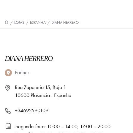
/
LOJAS
/
ESPANHA
/
DIANA HERRERO
DIANA HERRERO
Partner
Rua Zapateria 15; Bajo 1
10600 Plasencia - Espanha
+34692590109
Segunda-feira: 10:00 – 14:00, 17:00 – 20:00