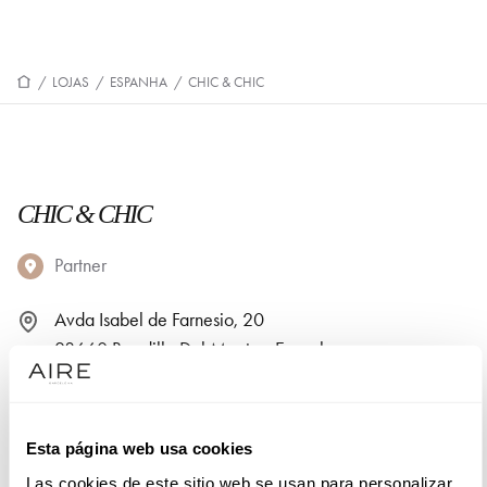
/
LOJAS
/
ESPANHA
/
CHIC & CHIC
CHIC & CHIC
Partner
Avda Isabel de Farnesio, 20
28660 Boadilla Del Monte - Espanha
+3491 6413513
Esta página web usa cookies
PEÇA UMA MARCAÇÃO
Las cookies de este sitio web se usan para personalizar