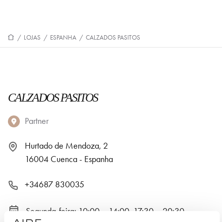
/
LOJAS
/
ESPANHA
/
CALZADOS PASITOS
CALZADOS PASITOS
Partner
Hurtado de Mendoza, 2
16004 Cuenca - Espanha
+34687 830035
Segunda-feira: 10:00 – 14:00, 17:30 – 20:30