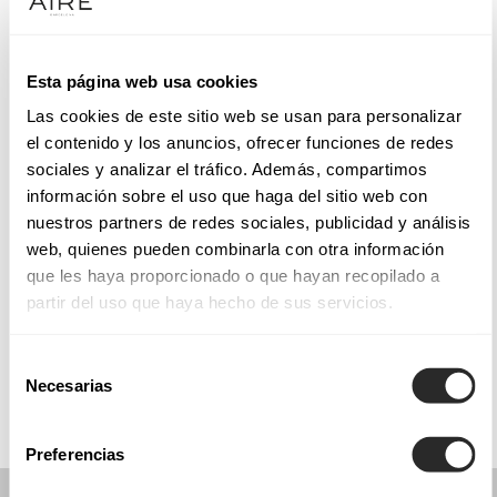
Terça-feira: 10:00 – 14:00, 17:30 – 20:30
Quarta-feira: 10:00 – 14:00, 17:30 – 20:30
Quinta-feira: 10:00 – 14:00, 17:30 – 20:30
Esta página web usa cookies
Sexta-feira: 10:00 – 14:00, 17:30 – 20:30
Las cookies de este sitio web se usan para personalizar
Sábado: 10:00 – 14:00
el contenido y los anuncios, ofrecer funciones de redes
Domingo: Fechado
sociales y analizar el tráfico. Además, compartimos
información sobre el uso que haga del sitio web con
nuestros partners de redes sociales, publicidad y análisis
PEÇA UMA MARCAÇÃO
web, quienes pueden combinarla con otra información
que les haya proporcionado o que hayan recopilado a
partir del uso que haya hecho de sus servicios.
COLLECTIONS
COMUNHÃO
Selección
Necesarias
de
consentimiento
Preferencias