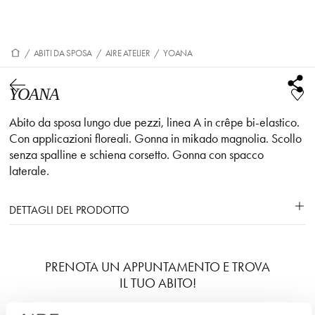
/
ABITI DA SPOSA
/
AIRE ATELIER
/
YOANA
YOANA
Abito da sposa lungo due pezzi, linea A in crêpe bi-elastico.
Con applicazioni floreali. Gonna in mikado magnolia. Scollo
senza spalline e schiena corsetto. Gonna con spacco
laterale.
DETTAGLI DEL PRODOTTO
PRENOTA UN APPUNTAMENTO E TROVA
IL TUO ABITO!