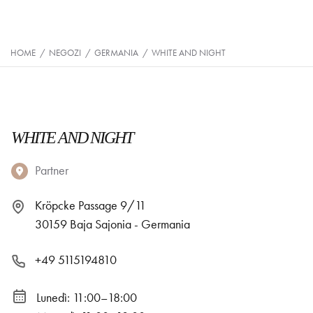
HOME
/
NEGOZI
/
GERMANIA
/
WHITE AND NIGHT
WHITE AND NIGHT
Partner
Kröpcke Passage 9/11
30159 Baja Sajonia - Germania
+49 5115194810
Lunedì: 11:00–18:00