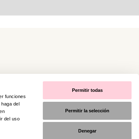
Permitir todas
er funciones
 haga del
Permitir la selección
den
r del uso
Denegar