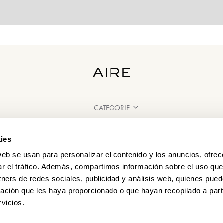
CATEGORIE
HAI BISOGNO DI AIUTO?
ies
PUNTI VENDITA
web se usan para personalizar el contenido y los anuncios, ofrec
ar el tráfico. Además, compartimos información sobre el uso que
tners de redes sociales, publicidad y análisis web, quienes pue
ación que les haya proporcionado o que hayan recopilado a parti
vicios.