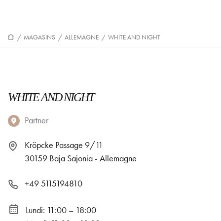
/
MAGASINS
/
ALLEMAGNE
/
WHITE AND NIGHT
WHITE AND NIGHT
Partner
Kröpcke Passage 9/11
30159 Baja Sajonia - Allemagne
+49 5115194810
Lundi: 11:00 – 18:00