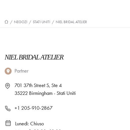
/
NEGOZI
/
STATI UNITI
/
NIEL BRIDAL ATELIER
NIEL BRIDAL ATELIER
Partner
701 37th Street S, Ste 4
35222 Birmingham - Stati Uniti
+1 205-910-2867
Lunedì: Chiuso