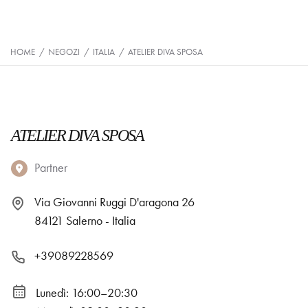
HOME
/
NEGOZI
/
ITALIA
/
ATELIER DIVA SPOSA
ATELIER DIVA SPOSA
Partner
Via Giovanni Ruggi D'aragona 26
84121 Salerno - Italia
+39089228569
Lunedì: 16:00–20:30