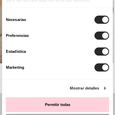
partir del uso que haya hecho de sus servicios.
Selección
Necesarias
de
consentimiento
Preferencias
Estadística
Marketing
AIRE BARCELONA
Mostrar detalles
Permitir todas