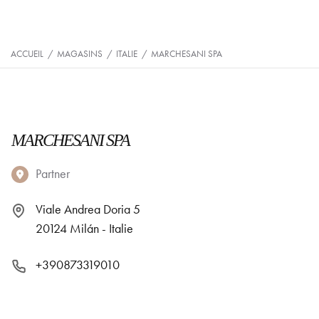
ACCUEIL
/
MAGASINS
/
ITALIE
/
MARCHESANI SPA
MARCHESANI SPA
Partner
Viale Andrea Doria 5
20124 Milán - Italie
+390873319010