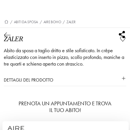
/
ABITI DA SPOSA
/
AIRE BOHO
/
ZALER
ZALER
Abito da sposa a taglio dritto e stile sofisticato. In crêpe
elasticizzato con inserto in pizzo, scollo profondo, maniche a
tre quarti e schiena aperta con strascico.
DETTAGLI DEL PRODOTTO
PRENOTA UN APPUNTAMENTO E TROVA
IL TUO ABITO!