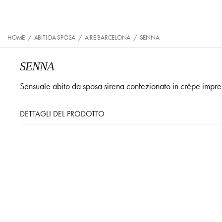
HOME
/
ABITI DA SPOSA
/
AIRE BARCELONA
/
SENNA
SENNA
Sensuale abito da sposa sirena confezionato in crêpe imprez
DETTAGLI DEL PRODOTTO