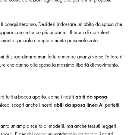
a ti conquisteranno. Desideri indossare un abito da sposa che
 oppure con un tocco più audace. . Il team di consulenti
 momento speciale completamente personalizzato.
ni di straordinaria manifattura mentre avanzi verso l'altare è
ee pure che danno alla sposa la massima libertà di movimento.
rà tutti a bocca aperta, come i nostri
abiti da sposa
ioso, scopri anche i nostri
abiti da sposa linea A
, perfetti
tanto un'ampia scelta di modelli, ma anche tessuti leggeri
sposa. E per chi sogna un matrimonio da favola, i nostri