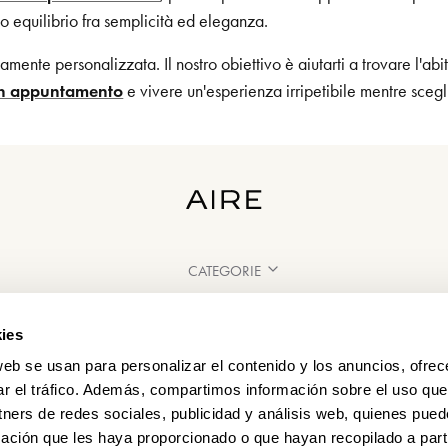
to equilibrio fra semplicità ed eleganza.
ente personalizzata. Il nostro obiettivo è aiutarti a trovare l'abi
un appuntamento
e vivere un'esperienza irripetibile mentre scegli 
CATEGORIE
HAI BISOGNO DI AIUTO?
ies
PUNTI VENDITA
web se usan para personalizar el contenido y los anuncios, ofrec
ar el tráfico. Además, compartimos información sobre el uso que
tners de redes sociales, publicidad y análisis web, quienes pue
ación que les haya proporcionado o que hayan recopilado a parti