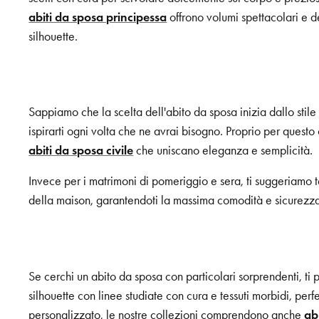
abiti da sposa principessa
offrono volumi spettacolari e de
silhouette.
Sappiamo che la scelta dell'abito da sposa inizia dallo stile 
ispirarti ogni volta che ne avrai bisogno. Proprio per questo
abiti da sposa civile
che uniscano eleganza e semplicità.
Invece per i matrimoni di pomeriggio e sera, ti suggeriamo tess
della maison, garantendoti la massima comodità e sicurezza
Se cerchi un abito da sposa con particolari sorprendenti, ti
silhouette con linee studiate con cura e tessuti morbidi, per
personalizzato, le nostre collezioni comprendono anche
ab