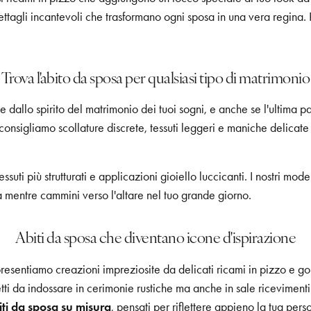
ttagli incantevoli che trasformano ogni sposa in una vera regina. Rea
Trova l'abito da sposa per qualsiasi tipo di matrimonio
e dallo spirito del matrimonio dei tuoi sogni, e anche se l'ultima p
 consigliamo scollature discrete, tessuti leggeri e maniche delicate
uti più strutturati e applicazioni gioiello luccicanti. I nostri model
 mentre cammini verso l'altare nel tuo grande giorno.
Abiti da sposa che diventano icone d'ispirazione
 presentiamo creazioni impreziosite da delicati ricami in pizzo e 
fetti da indossare in cerimonie rustiche ma anche in sale riceviment
iti da sposa su misura
, pensati per riflettere appieno la tua pers