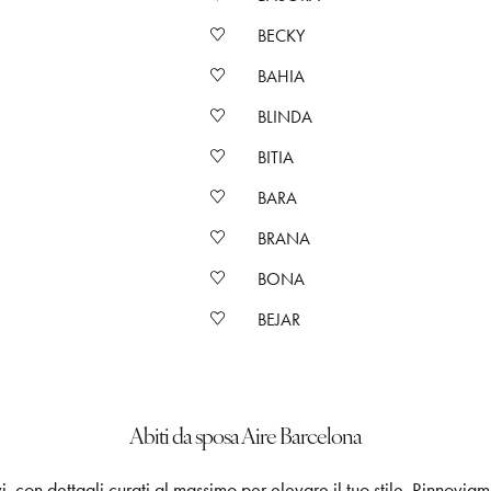
BECKY
BAHIA
BLINDA
BITIA
BARA
BRANA
BONA
BEJAR
Abiti da sposa Aire Barcelona
i, con dettagli curati al massimo per elevare il tuo stile. Rinnoviam