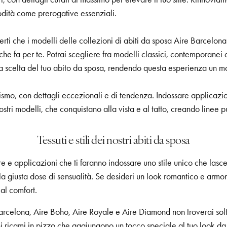
modità come prerogative essenziali.
erti che i modelli delle collezioni di abiti da sposa Aire Barcelon
 che fa per te. Potrai scegliere fra modelli classici, contemporanei
lla scelta del tuo abito da sposa, rendendo questa esperienza un
cismo, con dettagli eccezionali e di tendenza. Indossare applicazio
i nostri modelli, che conquistano alla vista e al tatto, creando lin
Tessuti e stili dei nostri abiti da sposa
re e applicazioni che ti faranno indossare uno stile unico che lasce
la giusta dose di sensualità. Se desideri un look romantico e armon
al comfort.
e Barcelona, Aire Boho, Aire Royale e Aire Diamond non troverai sol
i ricami in pizzo che aggiungono un tocco speciale al tuo look da 