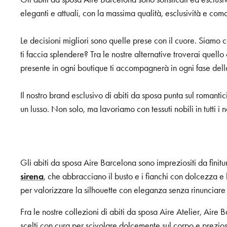
eleganti e attuali, con la massima qualità, esclusività e co
Le decisioni migliori sono quelle prese con il cuore. Siamo c
ti faccia splendere? Tra le nostre alternative troverai quello
presente in ogni boutique ti accompagnerà in ogni fase de
Il nostro brand esclusivo di abiti da sposa punta sul romanti
un lusso. Non solo, ma lavoriamo con tessuti nobili in tutti 
Gli abiti da sposa Aire Barcelona sono impreziositi da finitu
sirena
, che abbracciano il busto e i fianchi con dolcezza e 
per valorizzare la silhouette con eleganza senza rinunciare 
Fra le nostre collezioni di abiti da sposa Aire Atelier, Air
scelti con cura per scivolare dolcemente sul corpo e prezios