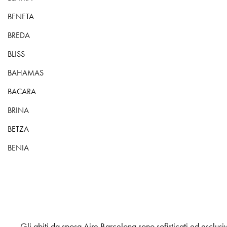
BENETA
BREDA
BLISS
BAHAMAS
BACARA
BRINA
BETZA
BENIA
Gli abiti da sposa Aire Barcelona sono sofisticati ed esclusiv