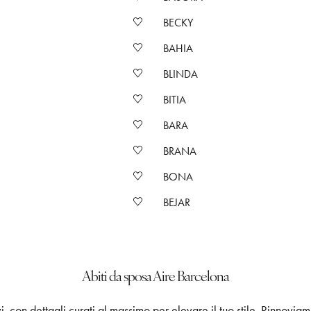
BECKY
BAHIA
BLINDA
BITIA
BARA
BRANA
BONA
BEJAR
Abiti da sposa Aire Barcelona
i, con dettagli curati al massimo per elevare il tuo stile. Rinnoviam