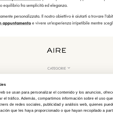
to equilibrio fra semplicità ed eleganza.
ente personalizzata. Il nostro obiettivo è aiutarti a trovare l'abi
un appuntamento
e vivere un'esperienza irripetibile mentre scegli 
CATEGORIE
HAI BISOGNO DI AIUTO?
ies
PUNTI VENDITA
web se usan para personalizar el contenido y los anuncios, ofrec
ar el tráfico. Además, compartimos información sobre el uso que
tners de redes sociales, publicidad y análisis web, quienes pue
ación que les haya proporcionado o que hayan recopilado a parti