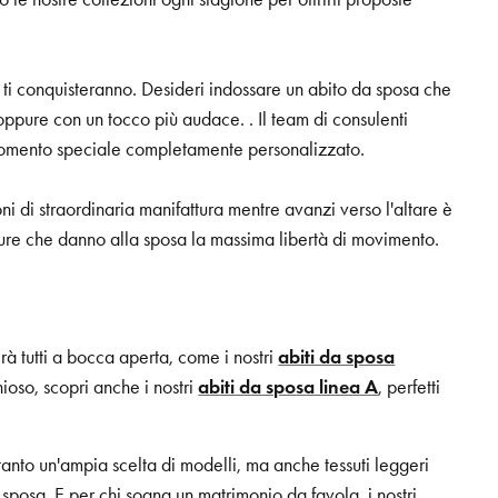
a ti conquisteranno. Desideri indossare un abito da sposa che
 oppure con un tocco più audace. . Il team di consulenti
 momento speciale completamente personalizzato.
ni di straordinaria manifattura mentre avanzi verso l'altare è
ee pure che danno alla sposa la massima libertà di movimento.
rà tutti a bocca aperta, come i nostri
abiti da sposa
ioso, scopri anche i nostri
abiti da sposa linea A
, perfetti
tanto un'ampia scelta di modelli, ma anche tessuti leggeri
sposa. E per chi sogna un matrimonio da favola, i nostri