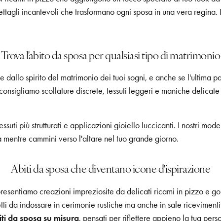
ttagli incantevoli che trasformano ogni sposa in una vera regina. Rea
Trova l'abito da sposa per qualsiasi tipo di matrimonio
e dallo spirito del matrimonio dei tuoi sogni, e anche se l'ultima p
 consigliamo scollature discrete, tessuti leggeri e maniche delicate
uti più strutturati e applicazioni gioiello luccicanti. I nostri model
 mentre cammini verso l'altare nel tuo grande giorno.
Abiti da sposa che diventano icone d'ispirazione
 presentiamo creazioni impreziosite da delicati ricami in pizzo e 
fetti da indossare in cerimonie rustiche ma anche in sale riceviment
iti da sposa su misura
, pensati per riflettere appieno la tua pers