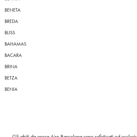
BENETA
BREDA
BLISS
BAHAMAS
BACARA
BRINA
BETZA
BENIA
Gli abiti da sposa Aire Barcelona sono sofisticati ed esclusiv