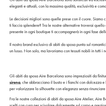
eleganti e attuali, con la massima qualità, esclusività e co
Le decisioni migliori sono quelle prese con il cuore. Siamo c
ti faccia splendere? Tra le nostre alternative troverai quello
presente in ogni boutique ti accompagnerà in ogni fase de
Il nostro brand esclusivo di abiti da sposa punta sul romanti
un lusso. Non solo, ma lavoriamo con tessuti nobili in tutti 
Gli abiti da sposa Aire Barcelona sono impreziositi da finitu
sirena
, che abbracciano il busto e i fianchi con dolcezza e 
per valorizzare la silhouette con eleganza senza rinunciare 
Fra le nostre collezioni di abiti da sposa Aire Atelier, Air
scelti con cura per scivolare dolcemente sul corpo e prezios