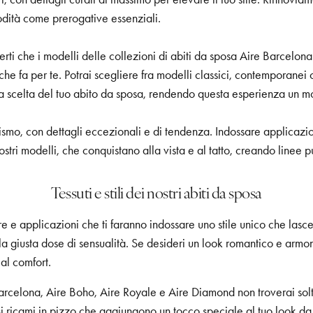
modità come prerogative essenziali.
erti che i modelli delle collezioni di abiti da sposa Aire Barcelon
 che fa per te. Potrai scegliere fra modelli classici, contemporanei
lla scelta del tuo abito da sposa, rendendo questa esperienza un
cismo, con dettagli eccezionali e di tendenza. Indossare applicazio
i nostri modelli, che conquistano alla vista e al tatto, creando lin
Tessuti e stili dei nostri abiti da sposa
re e applicazioni che ti faranno indossare uno stile unico che lasce
la giusta dose di sensualità. Se desideri un look romantico e armon
al comfort.
e Barcelona, Aire Boho, Aire Royale e Aire Diamond non troverai sol
i ricami in pizzo che aggiungono un tocco speciale al tuo look da 