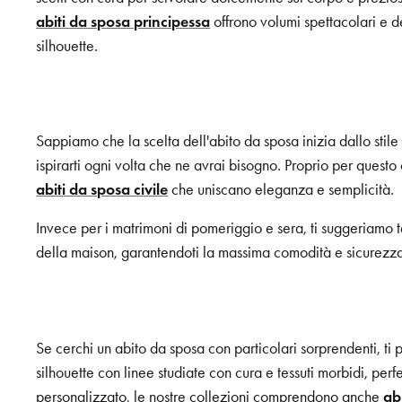
abiti da sposa principessa
offrono volumi spettacolari e de
silhouette.
Sappiamo che la scelta dell'abito da sposa inizia dallo stile 
ispirarti ogni volta che ne avrai bisogno. Proprio per questo
abiti da sposa civile
che uniscano eleganza e semplicità.
Invece per i matrimoni di pomeriggio e sera, ti suggeriamo tess
della maison, garantendoti la massima comodità e sicurezza
Se cerchi un abito da sposa con particolari sorprendenti, ti
silhouette con linee studiate con cura e tessuti morbidi, per
personalizzato, le nostre collezioni comprendono anche
ab