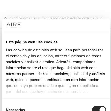
/
ABITI DA CERIMONIA
/
ACCESSORIO PER CAPELLI DA CERIMONIA
/
9QT26TOC00
9QT26TOC00
Esta página web usa cookies
Copricapo da cerimonia. Fiore decorativo.
Las cookies de este sitio web se usan para personalizar
el contenido y los anuncios, ofrecer funciones de redes
sociales y analizar el tráfico. Además, compartimos
información sobre el uso que haga del sitio web con
PRENOTA UN APPUNTAMENTO
nuestros partners de redes sociales, publicidad y análisis
web, quienes pueden combinarla con otra información
que les haya proporcionado o que hayan recopilado a
partir del uso que haya hecho de sus servicios.
Selección
Necesarias
de