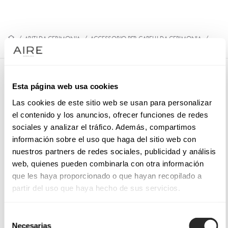
/
ABITI DA CERIMONIA
/
ACCESSORIO PER CAPELLI DA CERIMONIA
/
9QT21TOC00
9QT21TOC00
Esta página web usa cookies
Copricapo da cerimonia. Fiocco.
Las cookies de este sitio web se usan para personalizar
el contenido y los anuncios, ofrecer funciones de redes
sociales y analizar el tráfico. Además, compartimos
información sobre el uso que haga del sitio web con
PRENOTA UN APPUNTAMENTO
nuestros partners de redes sociales, publicidad y análisis
web, quienes pueden combinarla con otra información
que les haya proporcionado o que hayan recopilado a
partir del uso que haya hecho de sus servicios.
Selección
Necesarias
de