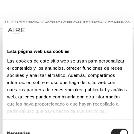
/
ABITI DA SPOSA
/
ACCESSORIO PER CAPELLI DA SPOSA
/
7LT56PREN00
7LT56PREN00
Esta página web usa cookies
Spilla opzionale per abito da sposa in stile giovanile,
realizzata con petali e fiori ornamentali.
Las cookies de este sitio web se usan para personalizar
el contenido y los anuncios, ofrecer funciones de redes
sociales y analizar el tráfico. Además, compartimos
información sobre el uso que haga del sitio web con
nuestros partners de redes sociales, publicidad y análisis
PRENOTA UN APPUNTAMENTO
web, quienes pueden combinarla con otra información
que les haya proporcionado o que hayan recopilado a
partir del uso que haya hecho de sus servicios.
Selección
Necesarias