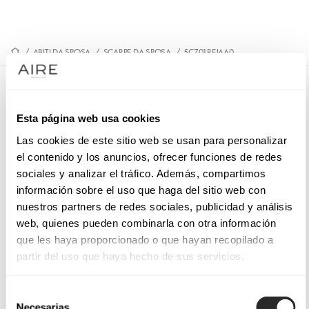
/
ABITI DA SPOSA
/
SCARPE DA SPOSA
/
5CZ01REJAA0
5CZ01REJAA0
Esta página web usa cookies
Sandali da sposa in tessuto a rete. Con plateau, tacco altoe
fibbia tonda foderata.
Las cookies de este sitio web se usan para personalizar
el contenido y los anuncios, ofrecer funciones de redes
sociales y analizar el tráfico. Además, compartimos
información sobre el uso que haga del sitio web con
nuestros partners de redes sociales, publicidad y análisis
PRENOTA UN APPUNTAMENTO
web, quienes pueden combinarla con otra información
que les haya proporcionado o que hayan recopilado a
partir del uso que haya hecho de sus servicios.
Selección
Necesarias