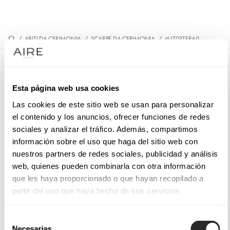
/
ABITI DA CERIMONIA
/
SCARPE DA CERIMONIA
/
4UZ03TERA0
4UZ03TERA0
Esta página web usa cookies
Sandali da sposa in velluto. Con plateau, tacco alto e collo
del piede incrociato.
Las cookies de este sitio web se usan para personalizar
el contenido y los anuncios, ofrecer funciones de redes
sociales y analizar el tráfico. Además, compartimos
información sobre el uso que haga del sitio web con
nuestros partners de redes sociales, publicidad y análisis
PRENOTA UN APPUNTAMENTO
web, quienes pueden combinarla con otra información
que les haya proporcionado o que hayan recopilado a
partir del uso que haya hecho de sus servicios.
Selección
Necesarias