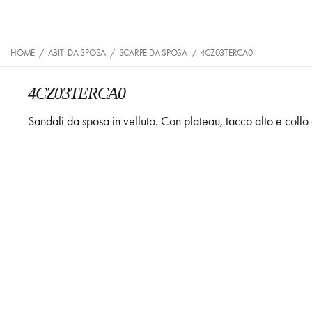
HOME
/
ABITI DA SPOSA
/
SCARPE DA SPOSA
/
4CZ03TERCA0
4CZ03TERCA0
Sandali da sposa in velluto. Con plateau, tacco alto e collo