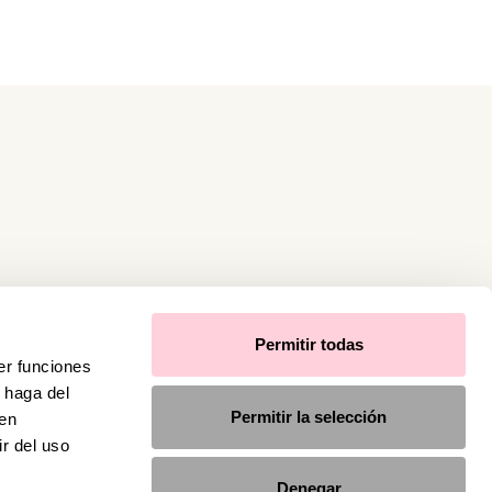
Permitir todas
er funciones
 haga del
Permitir la selección
den
r del uso
Denegar