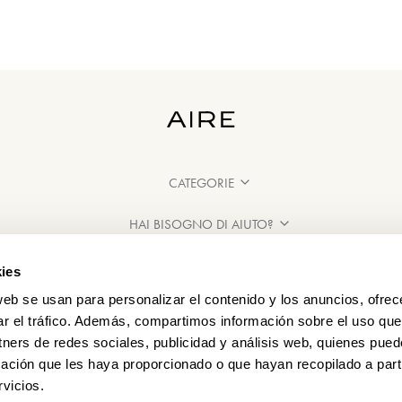
CATEGORIE
HAI BISOGNO DI AIUTO?
PUNTI VENDITA
ies
web se usan para personalizar el contenido y los anuncios, ofrec
ar el tráfico. Además, compartimos información sobre el uso que
tners de redes sociales, publicidad y análisis web, quienes pue
ación que les haya proporcionado o que hayan recopilado a parti
vicios.