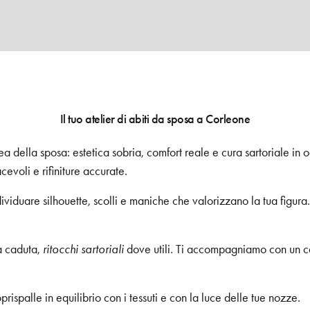
Il tuo atelier di abiti da sposa a Corleone
ella sposa: estetica sobria, comfort reale e cura sartoriale in 
cevoli e rifiniture accurate.
ividuare silhouette, scolli e maniche che valorizzano la tua figur
ca caduta,
ritocchi sartoriali
dove utili. Ti accompagniamo con un ca
rispalle in equilibrio con i tessuti e con la luce delle tue nozze.