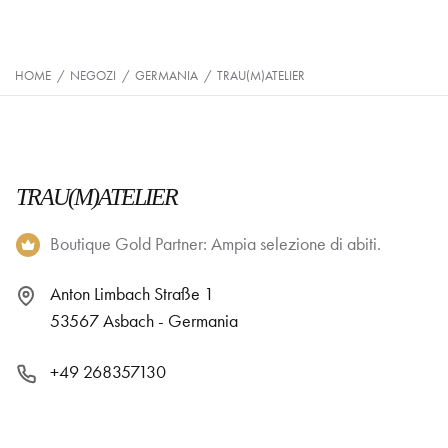
HOME
/
NEGOZI
/
GERMANIA
/
TRAU(M)ATELIER
TRAU(M)ATELIER
Boutique Gold Partner: Ampia selezione di abiti.
Anton Limbach Straße 1
53567 Asbach - Germania
+49 268357130