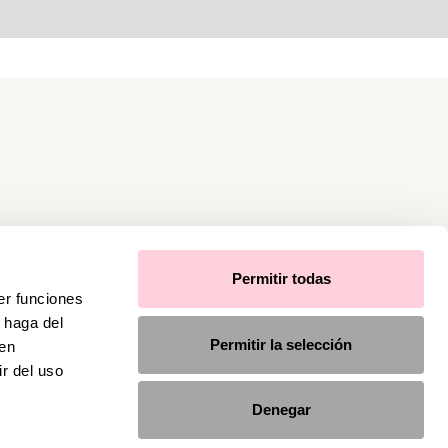
Permitir todas
er funciones
 haga del
Permitir la selección
den
r del uso
Denegar