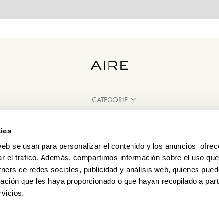
CATEGORIE
HAI BISOGNO DI AIUTO?
ies
PUNTI VENDITA
web se usan para personalizar el contenido y los anuncios, ofrec
ar el tráfico. Además, compartimos información sobre el uso que
tners de redes sociales, publicidad y análisis web, quienes pue
ación que les haya proporcionado o que hayan recopilado a parti
vicios.