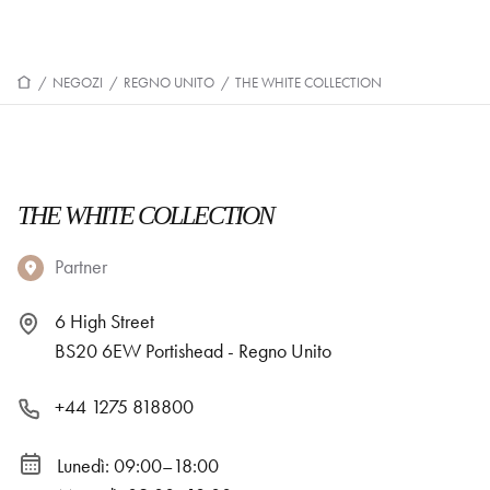
/
NEGOZI
/
REGNO UNITO
/
THE WHITE COLLECTION
THE WHITE COLLECTION
Partner
6 High Street
BS20 6EW Portishead - Regno Unito
+44 1275 818800
Lunedì: 09:00–18:00