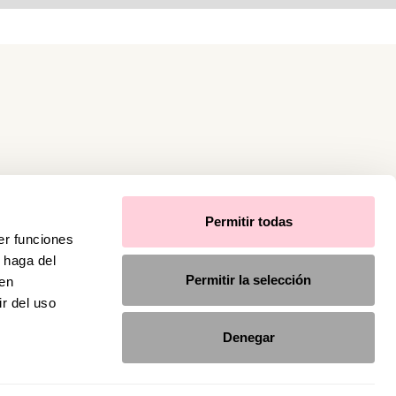
Permitir todas
er funciones
 haga del
Permitir la selección
den
r del uso
Denegar