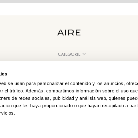
CATEGORIE
HAI BISOGNO DI AIUTO?
ies
PUNTI VENDITA
web se usan para personalizar el contenido y los anuncios, ofrec
ar el tráfico. Además, compartimos información sobre el uso que
tners de redes sociales, publicidad y análisis web, quienes pue
ación que les haya proporcionado o que hayan recopilado a parti
vicios.