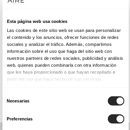
Martedì: 10:00–13:30, 17:00–20:30
Mercoledì: 10:00–13:30, 17:00–20:30
Giovedì: 10:00–13:30, 17:00–20:30
Esta página web usa cookies
Venerdì: 10:00–13:30, 17:00–20:30
Las cookies de este sitio web se usan para personalizar
Sabato: 10:00–14:00, 17:00–20:00
el contenido y los anuncios, ofrecer funciones de redes
Domenica: Chiuso
sociales y analizar el tráfico. Además, compartimos
información sobre el uso que haga del sitio web con
nuestros partners de redes sociales, publicidad y análisis
PRENOTA UN APPUNTAMENTO
web, quienes pueden combinarla con otra información
que les haya proporcionado o que hayan recopilado a
partir del uso que haya hecho de sus servicios.
COLLEZIONI
COMUNIONE
Selección
Necesarias
de
consentimiento
Preferencias