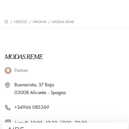
/
NEGOZI
/
SPAGNA
/
MODAS REME
MODAS REME
Partner
Buenavista, 37 Bajo
03008 Alicante - Spagna
+34966 085369
Lunedì: 10:00–13:30, 17:00–20:30