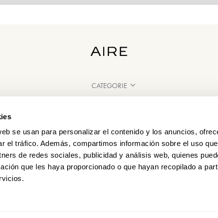
CATEGORIE
HAI BISOGNO DI AIUTO?
ies
PUNTI VENDITA
web se usan para personalizar el contenido y los anuncios, ofrec
ar el tráfico. Además, compartimos información sobre el uso que
tners de redes sociales, publicidad y análisis web, quienes pue
ación que les haya proporcionado o que hayan recopilado a parti
vicios.