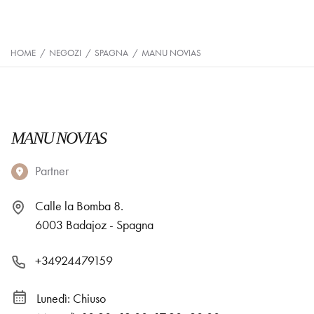
HOME
/
NEGOZI
/
SPAGNA
/
MANU NOVIAS
MANU NOVIAS
Partner
Calle la Bomba 8.
6003 Badajoz - Spagna
+34924479159
Lunedì: Chiuso