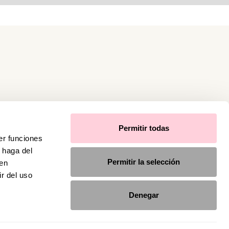
Permitir todas
er funciones
 haga del
Permitir la selección
den
r del uso
Denegar