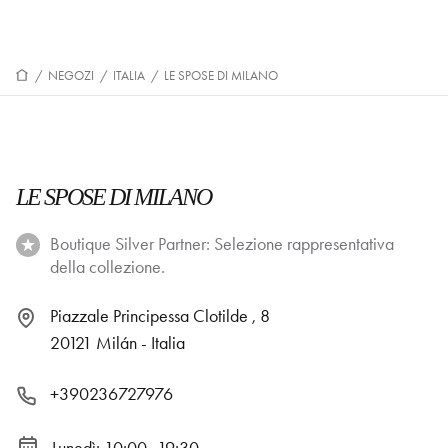
/
NEGOZI
/
ITALIA
/
LE SPOSE DI MILANO
LE SPOSE DI MILANO
Boutique Silver Partner: Selezione rappresentativa
della collezione.
Piazzale Principessa Clotilde , 8
20121 Milán - Italia
+390236727976