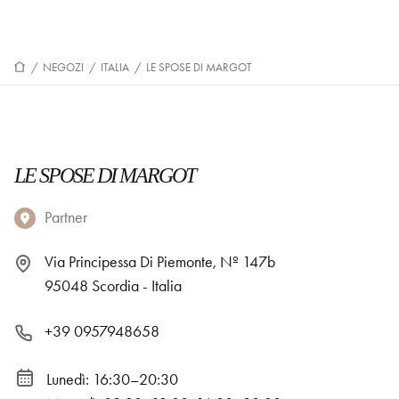
/
NEGOZI
/
ITALIA
/
LE SPOSE DI MARGOT
LE SPOSE DI MARGOT
Partner
Via Principessa Di Piemonte, Nº 147b
95048 Scordia - Italia
+39 0957948658
Lunedì: 16:30–20:30