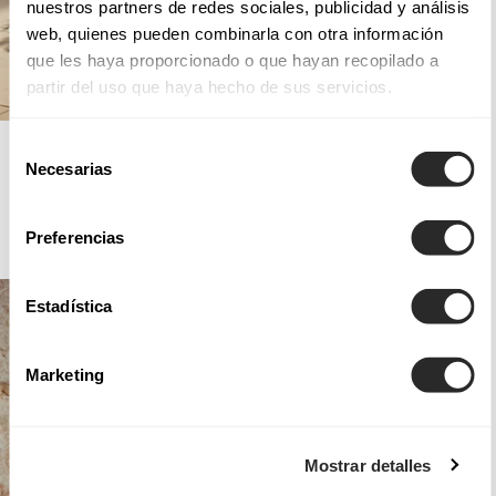
nuestros partners de redes sociales, publicidad y análisis
web, quienes pueden combinarla con otra información
que les haya proporcionado o que hayan recopilado a
partir del uso que haya hecho de sus servicios.
AIRE BARCELONA
Selección
Necesarias
de
consentimiento
Preferencias
COCKTAIL
Estadística
Marketing
Mostrar detalles