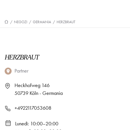
/
NEGOZI
/
GERMANIA
/
HERZBRAUT
HERZBRAUT
Partner
Heckhofweg 146
50739 Köln - Germania
+4922117053608
Lunedì: 10:00–20:00