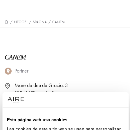
/
NEGOZI
/
SPAGNA
/
CANEM
CANEM
Partner
Mare de deu de Gracia, 3
12540 Villarreal - Spagna
964 538004
Esta página web usa cookies
PRENOTA UN APPUNTAMENTO
Las cookies de este sitio web se usan para personalizar