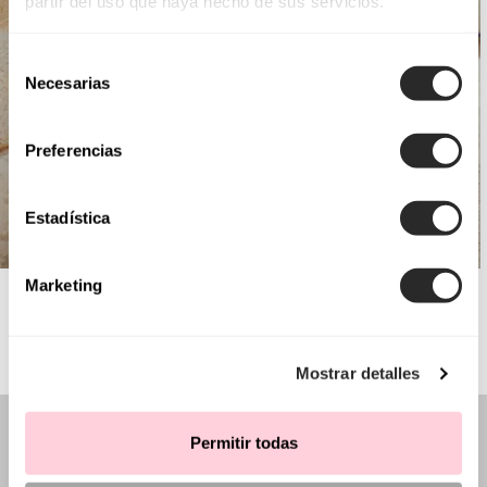
partir del uso que haya hecho de sus servicios.
Selección
Necesarias
de
consentimiento
Preferencias
Estadística
Marketing
AIRE BARCELONA
Mostrar detalles
Permitir todas