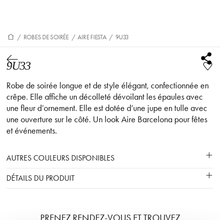
/
ROBES DE SOIRÉE
/
AIRE FIESTA
/
9U33
9U33
Robe de soirée longue et de style élégant, confectionnée en
crêpe. Elle affiche un décolleté dévoilant les épaules avec
une fleur d’ornement. Elle est dotée d’une jupe en tulle avec
une ouverture sur le côté. Un look Aire Barcelona pour fêtes
et événements.
AUTRES COULEURS DISPONIBLES
DÉTAILS DU PRODUIT
PRENEZ RENDEZ-VOUS ET TROUVEZ