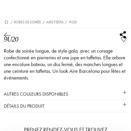
/
ROBES DE SOIRÉE
/
AIRE FIESTA
/
9U20
9U20
Robe de soirée longue, de style gala, avec un corsage
confectionné en pierreries et une jupe en taffetas. Elle arbore
une encolure bateau, un dos fermé, des manches longues et
une ceinture en taffetas. Un look Aire Barcelona pour fêtes et
événements.
AUTRES COULEURS DISPONIBLES
DÉTAILS DU PRODUIT
PRENEZ RENDEZ-VOUS ET TROUVEZ