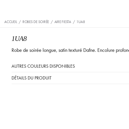
ACCUEIL
/
ROBES DE SOIRÉE
/
AIRE FIESTA
/
1UA8
1UA8
Robe de soirée longue, satin texturé Dafne. Encolure prof
AUTRES COULEURS DISPONIBLES
DÉTAILS DU PRODUIT