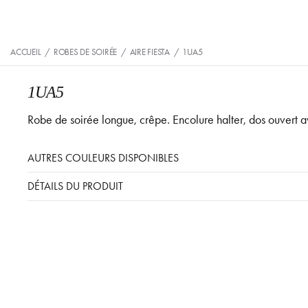
ACCUEIL
/
ROBES DE SOIRÉE
/
AIRE FIESTA
/
1UA5
1UA5
Robe de soirée longue, crêpe. Encolure halter, dos ouvert 
AUTRES COULEURS DISPONIBLES
DÉTAILS DU PRODUIT