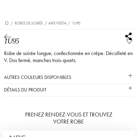
/
ROBES DE SOIRÉE
/
AIRE FIESTA
/
1U95
1U95
Robe de soirée longue, confectionnée en crêpe. Décolleté en
V. Dos fermé, manches trois-quarts.
AUTRES COULEURS DISPONIBLES
DÉTAILS DU PRODUIT
PRENEZ RENDEZ-VOUS ET TROUVEZ
VOTRE ROBE