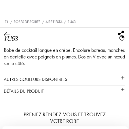
/
ROBES DE SOIRÉE
/
AIRE FIESTA
/
1U63
1U63
Robe de cocktail longue en crêpe. Encolure bateau, manches
en dentelle avec poignets en plumes. Dos en V avec un nœud
sur le côté.
AUTRES COULEURS DISPONIBLES
DÉTAILS DU PRODUIT
PRENEZ RENDEZ-VOUS ET TROUVEZ
VOTRE ROBE