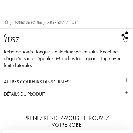
/
ROBES DE SOIRÉE
/
AIRE FIESTA
/
1U37
1U37
Robe de soirée longue, confectionnée en satin. Encolure
dégagée sur les épaules. Manches trois-quarts. Jupe avec
fente latérale.
AUTRES COULEURS DISPONIBLES
DÉTAILS DU PRODUIT
PRENEZ RENDEZ-VOUS ET TROUVEZ
VOTRE ROBE