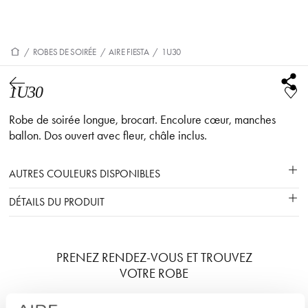
/
ROBES DE SOIRÉE
/
AIRE FIESTA
/
1U30
1U30
Robe de soirée longue, brocart. Encolure cœur, manches
ballon. Dos ouvert avec fleur, châle inclus.
AUTRES COULEURS DISPONIBLES
DÉTAILS DU PRODUIT
PRENEZ RENDEZ-VOUS ET TROUVEZ
VOTRE ROBE